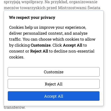
sprzyjają współpracy. Na przykład, organizowanie
meczów towarzyskich przed Mistrzostwami Świata
może pomóc nowym zawodnikom w aklimatyzacji i
We respect your privacy
nawiązaniu relacji z kolegami z drużyny, co
ostatecznie poprawia wydajność na boisku.
Cookies help us improve your experience,
deliver personalized content, and analyze
Historyczne trendy transferowe
traffic. You can choose which cookies to allow
by clicking
Customize
. Click
Accept All
to
Analiza historycznych trendów transferowych może
consent or
Reject All
to decline non-essential
dostarczyć informacji na temat tego, jak ruchy
cookies.
zawodników wpływają na sukces zespołów w
Mistrzostwach Świata. Zespoły, które konsekwentnie
inwestują w utalentowanych zawodników, mają
Customize
tendencję do lepszego występowania w dłuższej
perspektywie, podczas gdy te, które zaniedbują
Reject All
transfery, mogą zostać w tyle. Zrozumienie tych
trendów może pomóc zespołom w podejmowaniu
Accept All
świadomych decyzji dotyczących przyszłych
transferów.