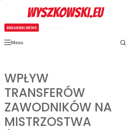
Skip
WYSZKOWSKI.EU
to
content
BREAKING NEWS
4 months ago
Zarządzanie grą w FIFA Beach S
Menu
Primary
Menu
WPŁYW
TRANSFERÓW
ZAWODNIKÓW NA
MISTRZOSTWA