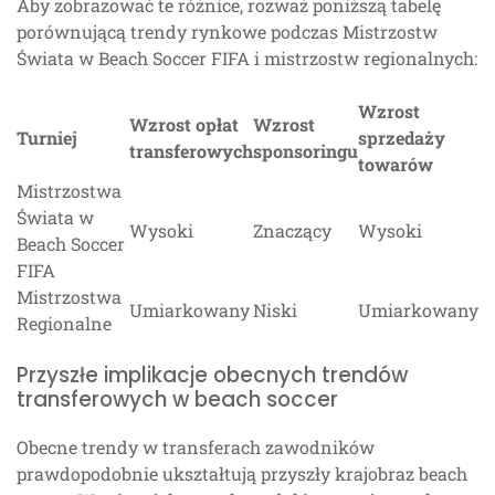
Aby zobrazować te różnice, rozważ poniższą tabelę
porównującą trendy rynkowe podczas Mistrzostw
Świata w Beach Soccer FIFA i mistrzostw regionalnych:
Wzrost
Wzrost opłat
Wzrost
Turniej
sprzedaży
transferowych
sponsoringu
towarów
Mistrzostwa
Świata w
Wysoki
Znaczący
Wysoki
Beach Soccer
FIFA
Mistrzostwa
Umiarkowany
Niski
Umiarkowany
Regionalne
Przyszłe implikacje obecnych trendów
transferowych w beach soccer
Obecne trendy w transferach zawodników
prawdopodobnie ukształtują przyszły krajobraz beach