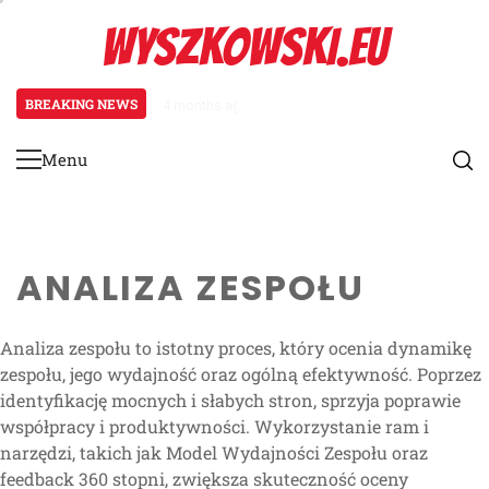
Skip
WYSZKOWSKI.EU
to
content
BREAKING NEWS
4 months ago
Zarządzanie grą w FIFA Beach S
Menu
Primary
Menu
ANALIZA ZESPOŁU
Analiza zespołu to istotny proces, który ocenia dynamikę
zespołu, jego wydajność oraz ogólną efektywność. Poprzez
identyfikację mocnych i słabych stron, sprzyja poprawie
współpracy i produktywności. Wykorzystanie ram i
narzędzi, takich jak Model Wydajności Zespołu oraz
feedback 360 stopni, zwiększa skuteczność oceny