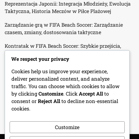
Reprezentacja Japonii: Integracja Młodzieży, Ewolucja
Taktyczna, Historia Meczów w Piłce Plażowej
Zarządzanie grą w FIFA Beach Soccer: Zarządzanie
czasem, zmiany, dostosowania taktyczne
Kontratak w FIFA Beach Soccer: Szybkie przejścia,
wykorzystywanie słabości, wykonanie
We respect your privacy
Napastnicy w Mistrzostwach Świata FIFA w Piłce
Cookies help us improve your experience,
Plażowej 2024: Techniki wykończenia, Ruch bez piłki,
deliver personalized content, and analyze
Metryki wydajności
traffic. You can choose which cookies to allow
by clicking
Customize
. Click
Accept All
to
Wpływowi trenerzy w FIFA Beach Soccer World Cup
consent or
Reject All
to decline non-essential
2024: Filozofie coachingowe, rozwój graczy, strategie
cookies.
meczowe
Customize