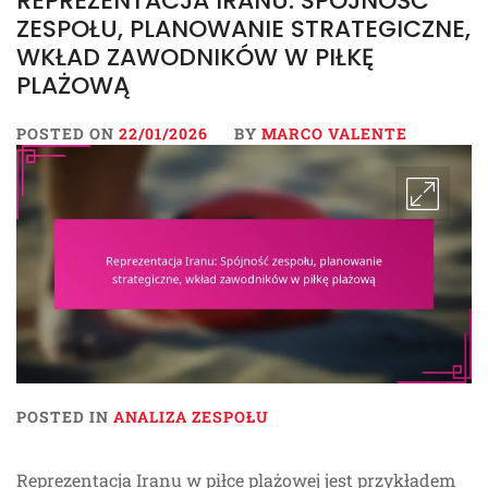
REPREZENTACJA IRANU: SPÓJNOŚĆ
ZESPOŁU, PLANOWANIE STRATEGICZNE,
WKŁAD ZAWODNIKÓW W PIŁKĘ
PLAŻOWĄ
POSTED ON
22/01/2026
BY
MARCO VALENTE
POSTED IN
ANALIZA ZESPOŁU
Reprezentacja Iranu w piłce plażowej jest przykładem