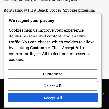
Kontratak w FIFA Beach Soccer: Szybkie przejścia,
wykorzystywanie słabości, wykonanie
We respect your privacy
Napastnicy w Mistrzostwach Świata FIFA w Piłce
Cookies help us improve your experience,
Plażowej 2024: Techniki wykończenia, Ruch bez piłki,
deliver personalized content, and analyze
Metryki wydajności
traffic. You can choose which cookies to allow
by clicking
Customize
. Click
Accept All
to
Wpływowi trenerzy w FIFA Beach Soccer World Cup
consent or
Reject All
to decline non-essential
2024: Filozofie coachingowe, rozwój graczy, strategie
cookies.
meczowe
Customize
Reject All
COPYRIGHT ALL RIGHTS RESERVED
|
THEME: METROGIST BY
Accept All
UNITEDTHEME
.