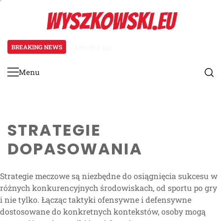
Skip
WYSZKOWSKI.EU
to
content
BREAKING NEWS
4 months ago
Zarządzanie grą w FIFA Beach S
Menu
Primary
Menu
STRATEGIE
DOPASOWANIA
Strategie meczowe są niezbędne do osiągnięcia sukcesu w
różnych konkurencyjnych środowiskach, od sportu po gry
i nie tylko. Łącząc taktyki ofensywne i defensywne
dostosowane do konkretnych kontekstów, osoby mogą