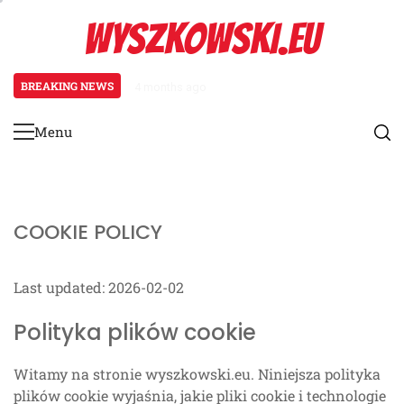
Skip
WYSZKOWSKI.EU
to
content
BREAKING NEWS
4 months ago
Reprezentacja Japonii: Integrac
Menu
Primary
Menu
COOKIE POLICY
Last updated: 2026-02-02
Polityka plików cookie
Witamy na stronie wyszkowski.eu. Niniejsza polityka
plików cookie wyjaśnia, jakie pliki cookie i technologie