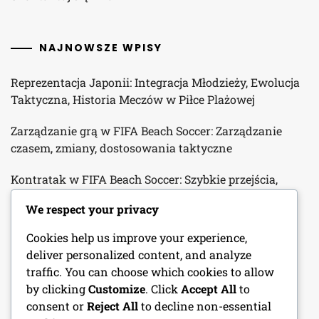
NAJNOWSZE WPISY
Reprezentacja Japonii: Integracja Młodzieży, Ewolucja
Taktyczna, Historia Meczów w Piłce Plażowej
Zarządzanie grą w FIFA Beach Soccer: Zarządzanie
czasem, zmiany, dostosowania taktyczne
Kontratak w FIFA Beach Soccer: Szybkie przejścia,
wykorzystywanie słabości, wykonanie
We respect your privacy
Napastnicy w Mistrzostwach Świata FIFA w Piłce
Cookies help us improve your experience,
Plażowej 2024: Techniki wykończenia, Ruch bez piłki,
deliver personalized content, and analyze
Metryki wydajności
traffic. You can choose which cookies to allow
by clicking
Customize
. Click
Accept All
to
Wpływowi trenerzy w FIFA Beach Soccer World Cup
consent or
Reject All
to decline non-essential
2024: Filozofie coachingowe, rozwój graczy, strategie