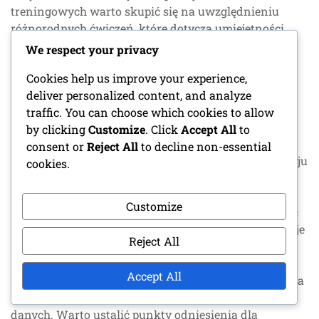
treningowych warto skupić się na uwzględnieniu
różnorodnych ćwiczeń, które dotyczą umiejętności
technicznych, świadomości taktycznej i kondycji
We respect your privacy
fizycznej. Podręczniki powinny również podkreślać
Cookies help us improve your experience,
bezpieczeństwo i strategie zapobiegania kontuzjom,
deliver personalized content, and analyze
aby zapewnić dobrostan graczy.
traffic. You can choose which cookies to allow
Metryki wydajności
by clicking
Customize
. Click
Accept All
to
consent or
Reject All
to decline non-essential
Metryki wydajności są kluczowe dla śledzenia rozwoju
cookies.
graczy i efektywności zespołu. Metryki mogą
obejmować poziomy kondycji fizycznej, biegłość w
Customize
umiejętnościach oraz statystyki meczowe. Analizując
te dane, trenerzy mogą podejmować świadome decyzje
Reject All
dotyczące wyboru graczy i obszarów treningowych.
Accept All
Wykorzystanie trackerów kondycji i oprogramowania
do analizy wydajności może uprościć zbieranie
danych. Warto ustalić punkty odniesienia dla