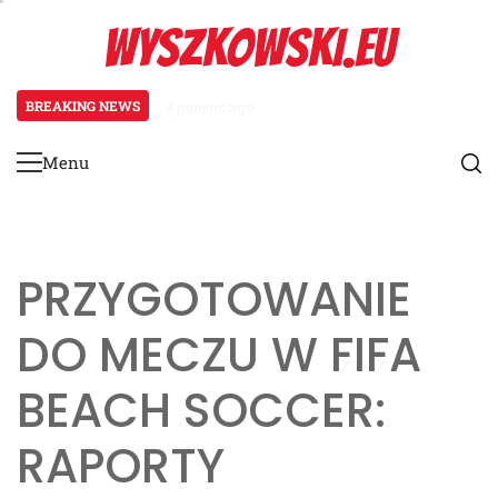
Skip
WYSZKOWSKI.EU
to
content
BREAKING NEWS
4 months ago
Zarządzanie grą w FIFA Beach S
Menu
Primary
Menu
PRZYGOTOWANIE
DO MECZU W FIFA
BEACH SOCCER:
RAPORTY