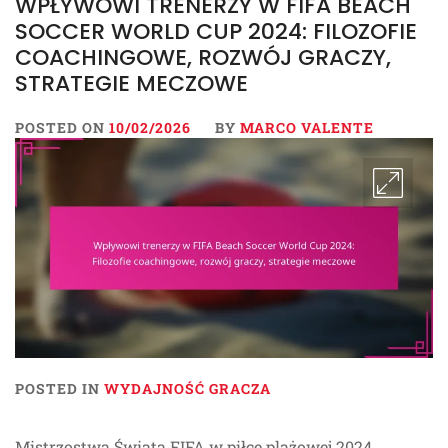
WPŁYWOWI TRENERZY W FIFA BEACH
SOCCER WORLD CUP 2024: FILOZOFIE
COACHINGOWE, ROZWÓJ GRACZY,
STRATEGIE MECZOWE
POSTED ON
10/02/2026
BY
MARCO VALENTE
POSTED IN
WYDAJNOŚĆ GRACZA
Mistrzostwa Świata FIFA w piłce plażowej 2024