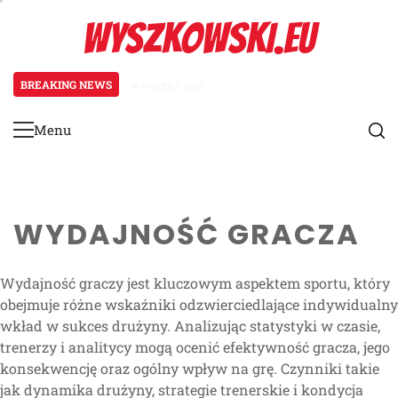
Skip
WYSZKOWSKI.EU
to
content
BREAKING NEWS
4 months ago
Zarządzanie grą w FIFA Beach S
Menu
Primary
Menu
WYDAJNOŚĆ GRACZA
Wydajność graczy jest kluczowym aspektem sportu, który
obejmuje różne wskaźniki odzwierciedlające indywidualny
wkład w sukces drużyny. Analizując statystyki w czasie,
trenerzy i analitycy mogą ocenić efektywność gracza, jego
konsekwencję oraz ogólny wpływ na grę. Czynniki takie
jak dynamika drużyny, strategie trenerskie i kondycja