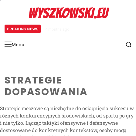
Skip
WYSZKOWSKI.EU
to
content
BREAKING NEWS
4 months ago
Zarządzanie grą w FIFA Beach S
Menu
Primary
Menu
STRATEGIE
DOPASOWANIA
Strategie meczowe są niezbędne do osiągnięcia sukcesu w
różnych konkurencyjnych środowiskach, od sportu po gry
i nie tylko. Łącząc taktyki ofensywne i defensywne
dostosowane do konkretnych kontekstów, osoby mogą