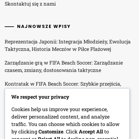
Skontaktuj się z nami
NAJNOWSZE WPISY
Reprezentacja Japonii: Integracja Młodzieży, Ewolucja
Taktyczna, Historia Meczów w Piłce Plażowej
Zarządzanie grą w FIFA Beach Soccer: Zarządzanie
czasem, zmiany, dostosowania taktyczne
Kontratak w FIFA Beach Soccer: Szybkie przejścia,
wykorzystywanie słabości, wykonanie
We respect your privacy
Napastnicy w Mistrzostwach Świata FIFA w Piłce
Cookies help us improve your experience,
Plażowej 2024: Techniki wykończenia, Ruch bez piłki,
deliver personalized content, and analyze
Metryki wydajności
traffic. You can choose which cookies to allow
by clicking
Customize
. Click
Accept All
to
Wpływowi trenerzy w FIFA Beach Soccer World Cup
consent or
Reject All
to decline non-essential